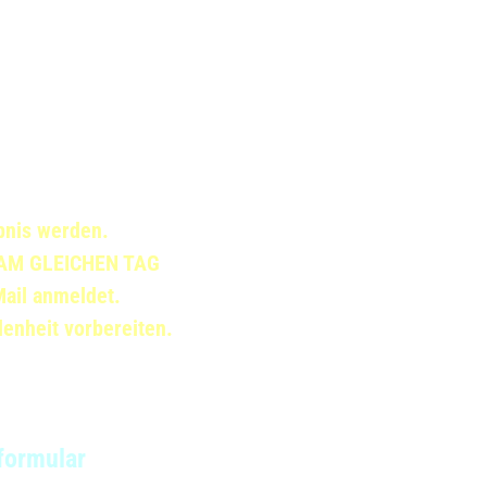
n Liebe,
Glauben
 von Geschmack!
ebnis werden.
h AM GLEICHEN TAG
Mail anmeldet.
denheit vorbereiten.
elefon:
52 33 58 26 43
eformular