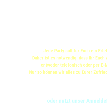
Küssen ist ein Zeichen vo
Beten ein Zeichen für 
und uns zu kennen ein Zeichen
Jede Party soll für Euch ein Erl
Daher ist es notwendig, dass Ihr Euc
entweder telefonisch oder per E-
Nur so können wir alles zu Eurer Zufrie
Ihr erreicht uns unter T
06142 701 33 20 oder Handy: 01
oder nutzt unser Anmeld