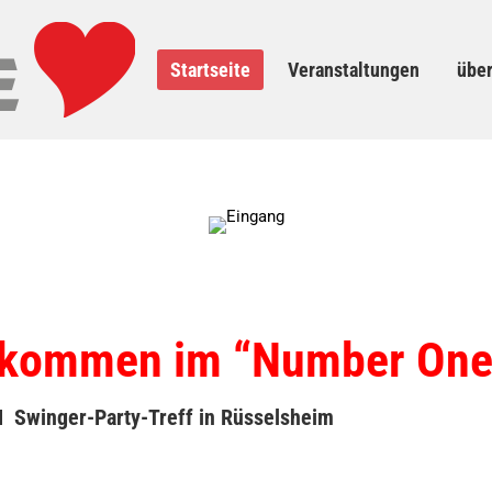
altungen
über uns
Clubregeln
Fotos
Linkliste
Startseite
Veranstaltungen
über
llkommen im “Number One
 Swinger-Party-Treff in Rüsselsheim